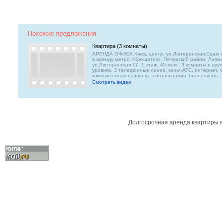
Похожие предложения
Квартира (3 комнаты)
АРЕНДА ОФИСА.Киев, центр, ул.Лютеранская.Сдам 
в аренду метро «Крещатик», Печерский район, Липки
ул.Лютеранская 17, 1 этаж, 45 кв.м., 3 комнаты в двух
уровнях, 3 телефонные линии, мини-АТС, интернет, W
компьютерная разводка, сигнализация, бронедверь,
решётки, офисный ремонт, любая форма оплаты.
Смотреть видео
Возможность получения юридического адреса. Вход 
подъезд фасадный, окна во двор. До метро «Крещат
минуты ходьбы.
Долгосрочная аренда квартиры 